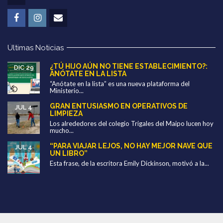
Últimas Noticias
¿TÚ HIJO AÚN NO TIENE ESTABLECIMIENTO?:
DIC 29
ANÓTATE EN LA LISTA
“Anótate en la lista” es una nueva plataforma del
Ministerio...
GRAN ENTUSIASMO EN OPERATIVOS DE
JUL 4
LIMPIEZA
Los alrededores del colegio Trigales del Maipo lucen hoy
mucho...
“PARA VIAJAR LEJOS, NO HAY MEJOR NAVE QUE
JUL 4
UN LIBRO”
Esta frase, de la escritora Emily Dickinson, motivó a la...