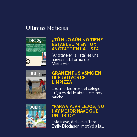
Últimas Noticias
¿TÚ HIJO AÚN NO TIENE
DIC 29
ESTABLECIMIENTO?:
ANÓTATE EN LA LISTA
“Anótate en la lista” es una
nueva plataforma del
Ministerio...
GRAN ENTUSIASMO EN
JUL 4
OPERATIVOS DE
LIMPIEZA
Los alrededores del colegio
Trigales del Maipo lucen hoy
mucho...
“PARA VIAJAR LEJOS, NO
JUL 4
HAY MEJOR NAVE QUE
UN LIBRO”
Esta frase, de la escritora
Emily Dickinson, motivó a la...